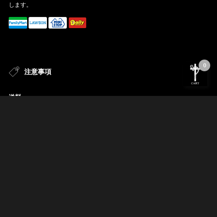
します。
0
注意事項
送料
880円（税込)
沖縄のみ 1980円（税込）
ご登録の前に
アカウントご登録の前に「hyde@official-goods-shop.jp」からのメールが届く
よう設定お願い致します。
サイトに表示のない商品は、当店ではお取り扱いがございません。
商品は数に限りがございます。在庫調整中や売り切れ表示だったとしても、
再度入荷することがありますが、その際のお知らせは行っておりません。