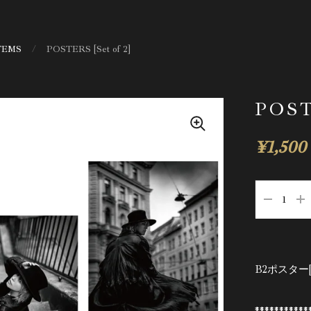
TEMS
/
POSTERS [Set of 2]
POST
¥1,500
B2ポスター