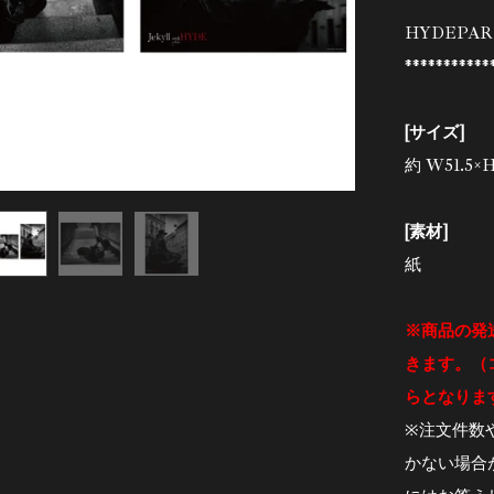
***********
HYDEPARK
***********
[サイズ]
約 W51.5×H
[素材]
紙
※商品の発
きます。（
らとなりま
※注文件数
かない場合