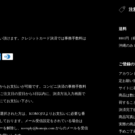
て
注
送料
い頂けます。クレジットカード決済では事務手数料は
880円（
沖縄のみ 
ご登録の
アカウントご
定お願い
からお支払いが可能です。コンビニ決済の事務手数料
サイトに
す。ご注文日の翌日から3日以内に、決済方法入力画面で
商品は数
にてお支払い下さい。
荷するこ
決済完了
)を選択された方は、KOMOJUよりお支払いに必要な番
商品写真
しております。メール受信設定をされている場合は
実際の商
ーを解除し、no-reply@komoju.com からのメールを受信
予めご了