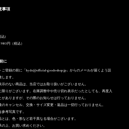
意事項
税込)
1980円（税込）
前に
登録の前に「hyde@official-goods-shop.jp」からのメールが届くよう設
致します。
表示のない商品は、当店ではお取り扱いがございません。
に限りがございます。在庫調整中や売り切れ表示だったとしても、再度入
とがありますが、その際のお知らせは行っておりません。
後のキャンセル、交換・サイズ変更・返品は一切行っておりません。
は参考写真です。
品とは、色・形など若干異なる場合がございます。
承の上、お買い求めください。